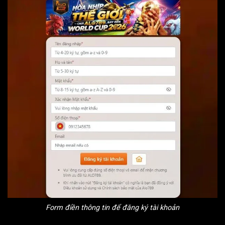
Form điền thông tin để đăng ký tài khoản