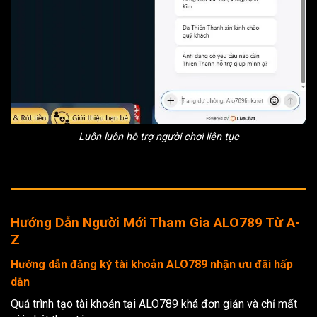
Luôn luôn hỗ trợ người chơi liên tục
Hướng Dẫn Người Mới Tham Gia ALO789 Từ A-
Z
Hướng dẫn đăng ký tài khoản ALO789 nhận ưu đãi hấp
dẫn
Quá trình tạo tài khoản tại ALO789 khá đơn giản và chỉ mất