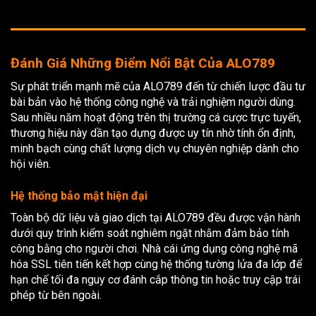
Đánh Giá Những Điểm Nổi Bật Của ALO789
Sự phát triển mạnh mẽ của ALO789 đến từ chiến lược đầu tư
bài bản vào hệ thống công nghệ và trải nghiệm người dùng.
Sau nhiều năm hoạt động trên thị trường cá cược trực tuyến,
thương hiệu này dần tạo dựng được uy tín nhờ tính ổn định,
minh bạch cùng chất lượng dịch vụ chuyên nghiệp dành cho
hội viên.
Hệ thống bảo mật hiện đại
Toàn bộ dữ liệu và giao dịch tại ALO789 đều được vận hành
dưới quy trình kiểm soát nghiêm ngặt nhằm đảm bảo tính
công bằng cho người chơi. Nhà cái ứng dụng công nghệ mã
hóa SSL tiên tiến kết hợp cùng hệ thống tường lửa đa lớp để
hạn chế tối đa nguy cơ đánh cắp thông tin hoặc truy cập trái
phép từ bên ngoài.