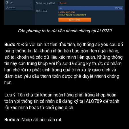
Các phương thức rút tiền nhanh chóng tại ALO789
Bước 4:
Đối với lần rút tiền đầu tiên, hệ thống sẽ yêu cầu bổ
sung thông tin tài khoản nhận tiền bao gồm tên ngân hàng,
số tài khoản và các dữ liệu xác minh liên quan. Những thông
tin này cần trùng khớp với hồ sơ đã đăng ký trước đó nhằm
hạn chế rủi ro phát sinh trong quá trình xử lý giao dịch và
đảm bảo yêu cầu thanh toán được phê duyệt nhanh chóng
hơn.
Lưu ý: Tên chủ tài khoản ngân hàng phải trùng khớp hoàn
toàn với thông tin cá nhân đã đăng ký tại ALO789 để tránh
lỗi xác minh hoặc từ chối giao dịch.
Bước 5:
Nhập số tiền cần rút