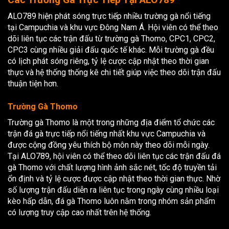
ALO789 hiện phát sóng trực tiếp nhiều trường gà nổi tiếng
tại Campuchia và khu vực Đông Nam Á. Hội viên có thể theo
dõi liên tục các trận đấu từ trường gà Thomo, CPC1, CPC2,
CPC3 cùng nhiều giải đấu quốc tế khác. Mỗi trường gà đều
có lịch phát sóng riêng, tỷ lệ cược cập nhật theo thời gian
thực và hệ thống thống kê chi tiết giúp việc theo dõi trận đấu
thuận tiện hơn.
Trường Gà Thomo
Trường gà Thomo là một trong những địa điểm tổ chức các
trận đá gà trực tiếp nổi tiếng nhất khu vực Campuchia và
được cộng đồng yêu thích bộ môn này theo dõi mỗi ngày.
Tại ALO789, hội viên có thể theo dõi liên tục các trận đấu đá
gà Thomo với chất lượng hình ảnh sắc nét, tốc độ truyền tải
ổn định và tỷ lệ cược được cập nhật theo thời gian thực. Nhờ
số lượng trận đấu diễn ra liên tục trong ngày cùng nhiều loại
kèo hấp dẫn, đá gà Thomo luôn nằm trong nhóm sản phẩm
có lượng truy cập cao nhất trên hệ thống.