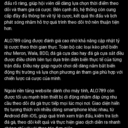
đấu rõ ràng, giúp hội viên dễ dàng lựa chọn thời điểm theo
dõi và tham gia cá cược. Bên cạnh đó, hệ thống còn cung
cấp đầy đủ thông tin về tỷ lệ cược, kết quả thi đấu và lịch
phát sóng nhằm hỗ trợ quá trình theo dõi trở nên thuận tiện
hơn.
ALO789 cũng được đánh giá cao nhờ khả năng cập nhật tỷ
lệ cược theo thời gian thực. Toàn bộ các loại kèo phổ biến
như Meron, Wala, BDD, đá gà cựa dao hay đá gà cựa sắt đều
được điều chỉnh liên tục dựa trên diễn biến thực tế của từng
trận đấu. Điều này giúp người chơi dễ dàng nắm bắt biến
động thị trường và lựa chọn phương án tham gia phù hợp với
chiến lược cá cược của mình.
Ngoài nền tảng website dành cho máy tính, ALO789 còn
được tối ưu mạnh trên thiết bị di động nhằm đáp ứng nhu
cầu theo dõi đá gà trực tiếp mọi lúc mọi nơi. Giao diện hiển
thị tương thích với nhiều dòng smartphone khác nhau, từ
Android đến iOS, giúp quá trình xem trận đấu, kiểm tra lịch
đá gà, theo dõi kết quả và thực hiện giao dịch diễn ra nhanh