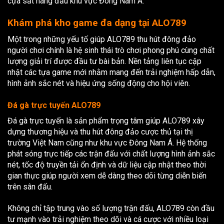
cựa sắt hàng đầu khu vực Đông Nam Á.
Khám phá kho game đa dạng tại ALO789
Một trong những yếu tố giúp ALO789 thu hút đông đảo
người chơi chính là hệ sinh thái trò chơi phong phú cùng chất
lượng giải trí được đầu tư bài bản. Nền tảng liên tục cập
nhật các tựa game mới nhằm mang đến trải nghiệm hấp dẫn,
hình ảnh sắc nét và hiệu ứng sống động cho hội viên.
Đá gà trực tuyến ALO789
Đá gà trực tuyến là sản phẩm trọng tâm giúp ALO789 xây
dựng thương hiệu và thu hút đông đảo cược thủ tại thị
trường Việt Nam cũng như khu vực Đông Nam Á. Hệ thống
phát sóng trực tiếp các trận đấu với chất lượng hình ảnh sắc
nét, tốc độ truyền tải ổn định và dữ liệu cập nhật theo thời
gian thực giúp người xem dễ dàng theo dõi từng diễn biến
trên sân đấu.
Không chỉ tập trung vào số lượng trận đấu, ALO789 còn đầu
tư mạnh vào trải nghiệm theo dõi và cá cược với nhiều loại