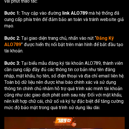
vài phút thao tác:
Bước 1:
Truy cập vào đường
link ALO789
mà hệ thống đã
cung cấp phía trên để đảm bảo an toàn và tránh website giả
mạo.
Bước 2:
Tại giao diện trang chủ, nhấn vào nút “
Đăng Ký
ALO789
” được hiển thị nổi bật trên màn hình để bắt đầu tạo
tài khoản.
Bước 3:
Tại biểu mẫu đăng ký tài khoản ALO789, thành viên
cần cung cấp đầy đủ các thông tin cơ bản như tên đăng
nhập, mật khẩu, họ tên, số điện thoại và địa chỉ email liên hệ.
Toàn bộ dữ liệu nên được khai báo chính xác và sử dụng
thông tin chính chủ nhằm hỗ trợ quá trình xác minh tài khoản
cũng như các giao dịch phát sinh sau này. Đối với mật khẩu,
nên kết hợp chữ cái, chữ số và ký tự đặc biệt để tăng cường
mức độ bảo mật trong quá trình sử dụng lâu dài.