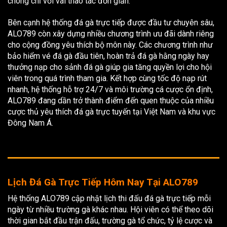
chóng chỉ với vài thao tác đơn giản.
Bên cạnh hệ thống đá gà trực tiếp được đầu tư chuyên sâu,
ALO789 còn xây dựng nhiều chương trình ưu đãi dành riêng
cho cộng đồng yêu thích bộ môn này. Các chương trình như
bảo hiểm vé đá gà đầu tiên, hoàn trả đá gà hằng ngày hay
thưởng nạp cho sảnh đá gà giúp gia tăng quyền lợi cho hội
viên trong quá trình tham gia. Kết hợp cùng tốc độ nạp rút
nhanh, hệ thống hỗ trợ 24/7 và môi trường cá cược ổn định,
ALO789 đang dần trở thành điểm đến quen thuộc của nhiều
cược thủ yêu thích đá gà trực tuyến tại Việt Nam và khu vực
Đông Nam Á.
Lịch Đá Gà Trực Tiếp Hôm Nay Tại ALO789
Hệ thống ALO789 cập nhật lịch thi đấu đá gà trực tiếp mỗi
ngày từ nhiều trường gà khác nhau. Hội viên có thể theo dõi
thời gian bắt đầu trận đấu, trường gà tổ chức, tỷ lệ cược và