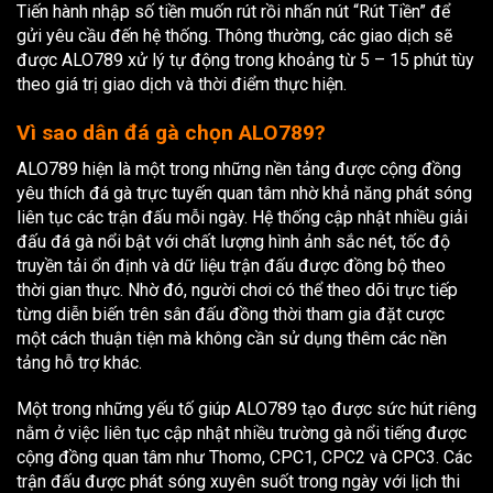
Tiến hành nhập số tiền muốn rút rồi nhấn nút “Rút Tiền” để
gửi yêu cầu đến hệ thống. Thông thường, các giao dịch sẽ
được ALO789 xử lý tự động trong khoảng từ 5 – 15 phút tùy
theo giá trị giao dịch và thời điểm thực hiện.
Vì sao dân đá gà chọn ALO789?
ALO789 hiện là một trong những nền tảng được cộng đồng
yêu thích đá gà trực tuyến quan tâm nhờ khả năng phát sóng
liên tục các trận đấu mỗi ngày. Hệ thống cập nhật nhiều giải
đấu đá gà nổi bật với chất lượng hình ảnh sắc nét, tốc độ
truyền tải ổn định và dữ liệu trận đấu được đồng bộ theo
thời gian thực. Nhờ đó, người chơi có thể theo dõi trực tiếp
từng diễn biến trên sân đấu đồng thời tham gia đặt cược
một cách thuận tiện mà không cần sử dụng thêm các nền
tảng hỗ trợ khác.
Một trong những yếu tố giúp ALO789 tạo được sức hút riêng
nằm ở việc liên tục cập nhật nhiều trường gà nổi tiếng được
cộng đồng quan tâm như Thomo, CPC1, CPC2 và CPC3. Các
trận đấu được phát sóng xuyên suốt trong ngày với lịch thi