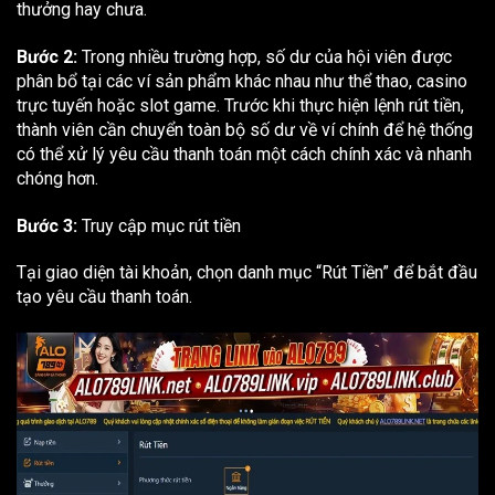
thưởng hay chưa.
Bước 2:
Trong nhiều trường hợp, số dư của hội viên được
phân bổ tại các ví sản phẩm khác nhau như thể thao, casino
trực tuyến hoặc slot game. Trước khi thực hiện lệnh rút tiền,
thành viên cần chuyển toàn bộ số dư về ví chính để hệ thống
có thể xử lý yêu cầu thanh toán một cách chính xác và nhanh
chóng hơn.
Bước 3:
Truy cập mục rút tiền
Tại giao diện tài khoản, chọn danh mục “Rút Tiền” để bắt đầu
tạo yêu cầu thanh toán.