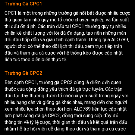
Trường Gà CPC1
CPC1 là một trong những trường gà nổi bật được nhiều cược
thủ quan tâm nhờ quy mô tổ chức chuyên nghiệp và tần suất
thi đấu ổn định. Các trận đấu tại CPC1 thường quy tụ nhiều
chiến kê chất lượng với lối đá đa dạng, tạo nên những màn
đối đầu hấp dẫn và giàu tính cạnh tranh. Thông qua ALO789,
người chơi có thể theo dõi lịch thi đấu, xem trực tiếp trận
đấu và tham gia cá cược với hệ thống kèo được cập nhật
liên tục theo diễn biến thực tế.
Trường Gà CPC2
Bên cạnh CPC1, trường gà CPC2 cũng là điểm đến quen
thuộc của cộng đồng yêu thích đá gà trực tuyến. Các trận
đấu tại đây thường được tổ chức xuyên suốt trong ngày với
nhiều hạng cân và giống gà khác nhau, mang đến cho người
xem nhiều lựa chọn theo dõi hơn. ALO789 liên tục cập nhật
lịch phát sóng đá gà CPC2, đồng thời cung cấp đầy đủ
thông tin về tỷ lệ cược, thời gian thi đấu và kết quả trận đấu
nhằm hỗ trợ hội viên dễ dàng theo dõi và tham gia cá cược.