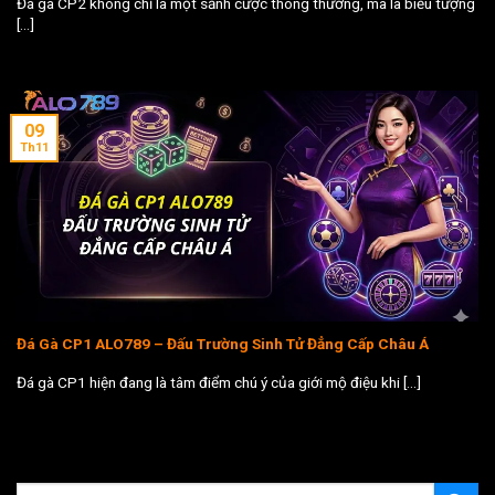
Đá gà CP2 không chỉ là một sảnh cược thông thường, mà là biểu tượng
[...]
09
Th11
Đá Gà CP1 ALO789 – Đấu Trường Sinh Tử Đẳng Cấp Châu Á
Đá gà CP1 hiện đang là tâm điểm chú ý của giới mộ điệu khi [...]